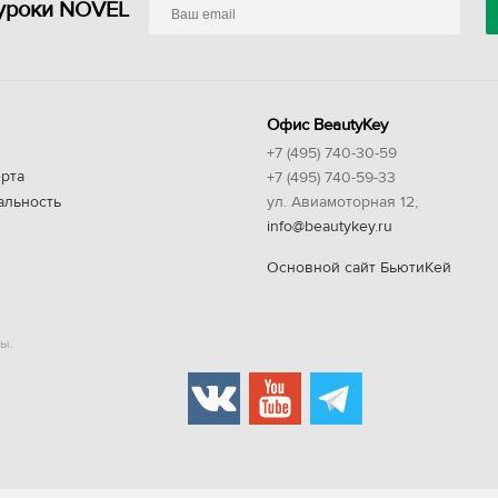
уроки NOVEL
Офис BeautyKey
+7 (495) 740-30-59
рта
+7 (495) 740-59-33
альность
ул. Авиамоторная 12,
info@beautykey.ru
Основной сайт БьютиКей
ы.