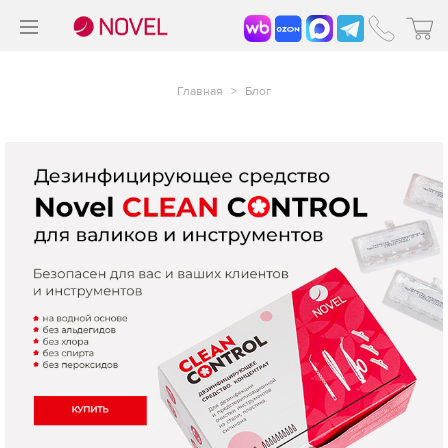
>
®
Главная
>
Блог