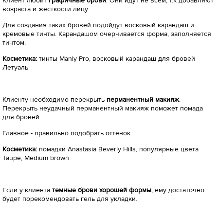
Клиент любит
графичные брови
. Они идут не всем, т.к добавляют
возраста и жесткости лицу.
Для создания таких бровей подойдут восковый карандаш и
кремовые тинты. Карандашом очерчивается форма, заполняется
тинтом.
Косметика:
тинты Manly Pro, восковый карандаш для бровей
Летуаль
Клиенту необходимо перекрыть
перманентный макияж
.
Перекрыть неудачный перманентный макияж поможет помада
для бровей.
Главное - правильно подобрать оттенок.
Косметика:
помадки Anastasia Beverly Hills, популярные цвета
Taupe, Medium brown
Если у клиента
темные брови хорошей формы
, ему достаточно
будет порекомендовать гель для укладки.