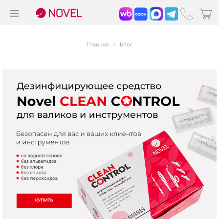
>
®
Главная
>
Блог