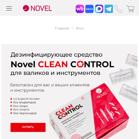
>
®
Главная
>
Блог