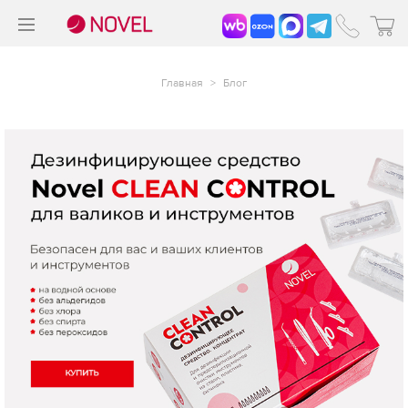
>
®
Главная
>
Блог