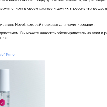
 и клиент после процедуры может заметить, что ресницы с
ержат спирта в своем составе и других агрессивных вещест
иватель Novel, который подходит для ламинирования.
действием. Вы можете наносить обезжириватель на веки и р
анию.
gl/e41Vmo