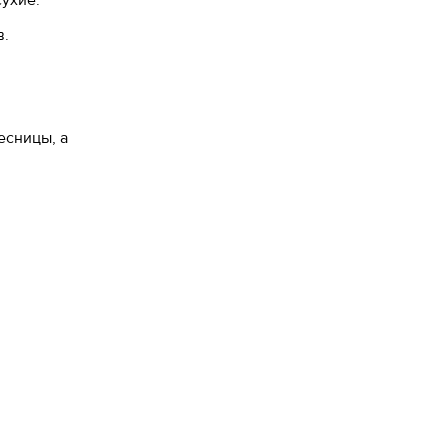
ухие.
в.
есницы, а