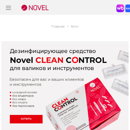
>
®
Главная
>
Блог