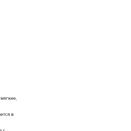
 мягкие,
ается в
е с