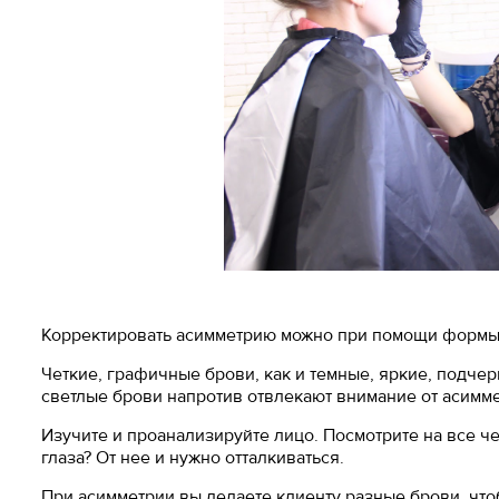
Корректировать асимметрию можно при помощи формы б
Четкие, графичные брови, как и темные, яркие, подчер
светлые брови напротив отвлекают внимание от асиммет
Изучите и проанализируйте лицо. Посмотрите на все че
глаза? От нее и нужно отталкиваться.
При асимметрии вы делаете клиенту разные брови, что