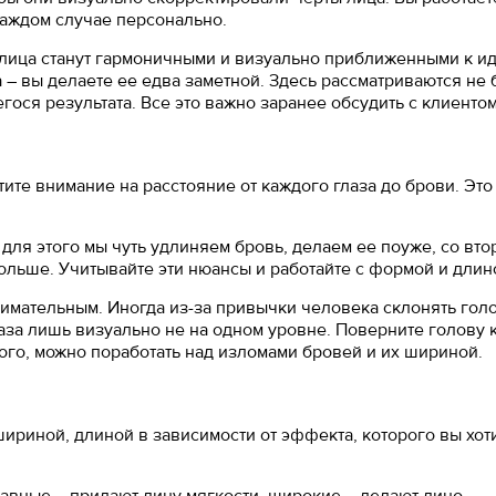
каждом случае персонально.
 лица станут гармоничными и визуально приближенными к ид
а – вы делаете ее едва заметной. Здесь рассматриваются не 
ося результата. Все это важно заранее обсудить с клиентом
тите внимание на расстояние от каждого глаза до брови. Это
– для этого мы чуть удлиняем бровь, делаем ее поуже, со вто
 больше. Учитывайте эти нюансы и работайте с формой и длин
внимательным. Иногда из-за привычки человека склонять гол
за лишь визуально не на одном уровне. Поверните голову 
гого, можно поработать над изломами бровей и их шириной.
шириной, длиной в зависимости от эффекта, которого вы хот