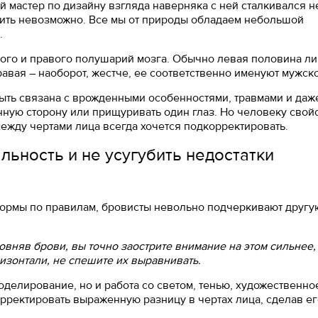
мастер по дизайну взгляда наверняка с ней сталкивался не
тить невозможно. Все мы от природы обладаем небольшой
.
вого и правого полушарий мозга. Обычно левая половина ли
авая – наоборот, жестче, ее соответственно именуют мужск
ыть связана с врожденными особенностями, травмами и даж
нную сторону или прищуривать один глаз. Но человеку свой
ежду чертами лица всегда хочется подкорректировать.
льность и не усугубить недостатки
формы по правилам, бровисты невольно подчеркивают другу
овняв брови, вы точно заострите внимание на этом сильнее,
изонтали, не спешите их выравнивать.
делирование, но и работа со светом, тенью, художественно
орректировать выраженную разницу в чертах лица, сделав е