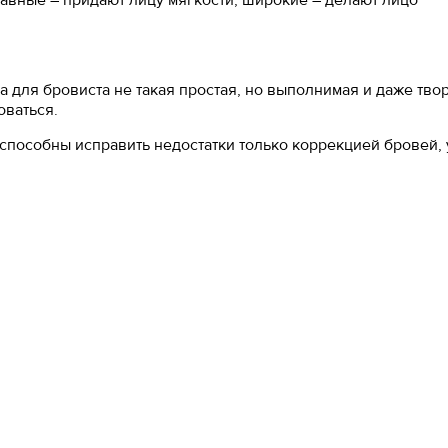
авные – придают лицу мягкости, широкие – делают лицо
 для бровиста не такая простая, но выполнимая и даже тво
оваться.
 способны исправить недостатки только коррекцией бровей, 