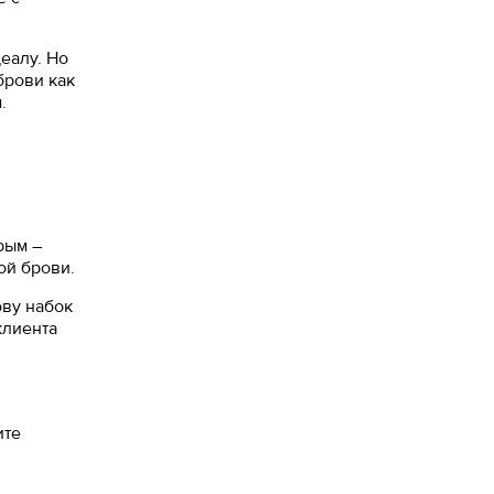
еалу. Но
брови как
.
рым –
ой брови.
ову набок
клиента
ите