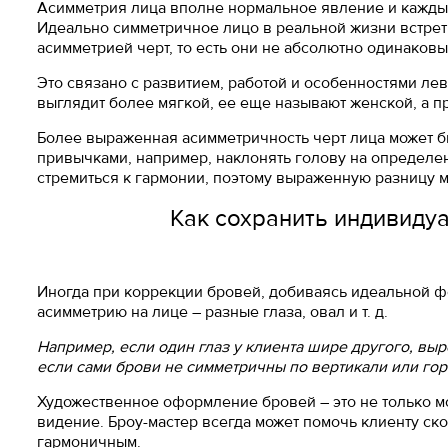
Асимметрия лица вполне нормальное явление и каждый 
Идеально симметричное лицо в реальной жизни встре
асимметрией черт, то есть они не абсолютно одинаковы
Это связано с развитием, работой и особенностями ле
выглядит более мягкой, ее еще называют женской, а пр
Более выраженная асимметричность черт лица может б
привычками, например, наклонять голову на определе
стремиться к гармонии, поэтому выраженную разницу м
Как сохранить индивидуа
Иногда при коррекции бровей, добиваясь идеальной 
асимметрию на лице – разные глаза, овал и т. д.
Например, если один глаз у клиента шире другого, выр
если сами брови не симметричны по вертикали или гор
Художественное оформление бровей – это не только мо
видение. Броу-мастер всегда может помочь клиенту ск
гармоничным.