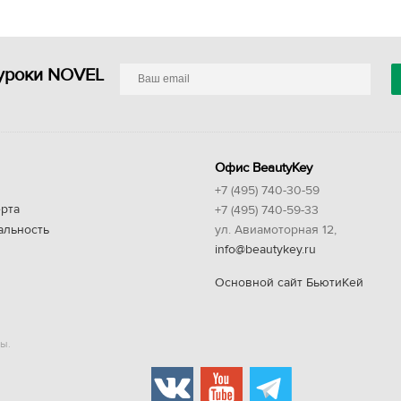
уроки NOVEL
Офис BeautyKey
+7 (495) 740-30-59
рта
+7 (495) 740-59-33
альность
ул. Авиамоторная 12,
info@beautykey.ru
Основной сайт БьютиКей
ы.