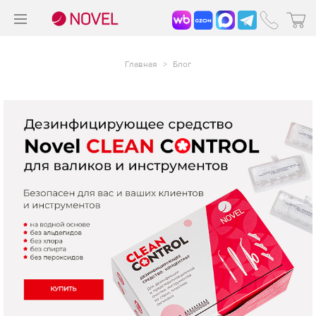
>
®
Главная
>
Блог