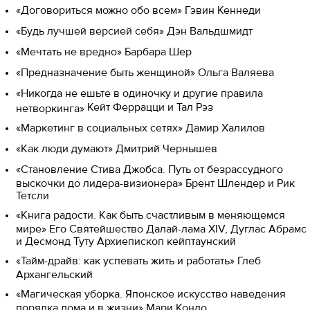
«Договориться можно обо всем» Гэвин Кеннеди
«Будь лучшей версией себя» Дэн Вальдшмидт
«Мечтать не вредно» Барбара Шер
«Предназначение быть женщиной» Ольга Валяева
«Никогда не ешьте в одиночку и другие правила
Кейт Феррацци и Тал Рэз
нетворкинга»
«Маркетинг в социальных сетях» Дамир Халилов
«Как люди думают» Дмитрий Чернышев
«Становление Стива Джобса. Путь от безрассудного
выскочки до лидера-визионера» Брент Шлендер и Рик
Тетсли
«Книга радости. Как быть счастливым в меняющемся
мире» Его Святейшество Далай-лама XIV, Дуглас Абрамс
и Десмонд Туту Архиепископ кейптаунский
«Тайм-драйв: как успевать жить и работать» Глеб
Архангельский
«Магическая уборка. Японское искусство наведения
порядка дома и в жизни» Мари Кондо