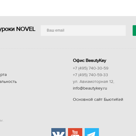
уроки NOVEL
Офис BeautyKey
+7 (495) 740-30-59
рта
+7 (495) 740-59-33
альность
ул. Авиамоторная 12,
info@beautykey.ru
Основной сайт БьютиКей
ы.