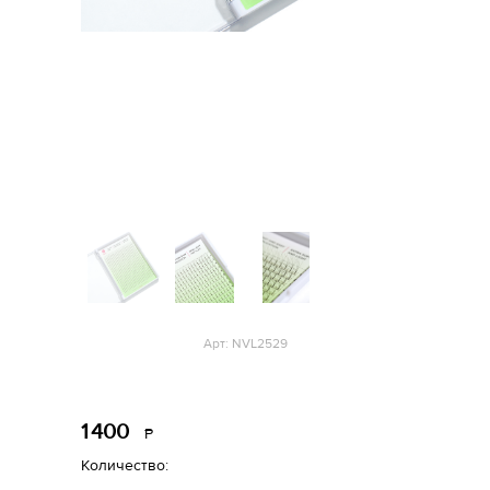
Арт: NVL2529
1
400
Р
уб.
Количество: