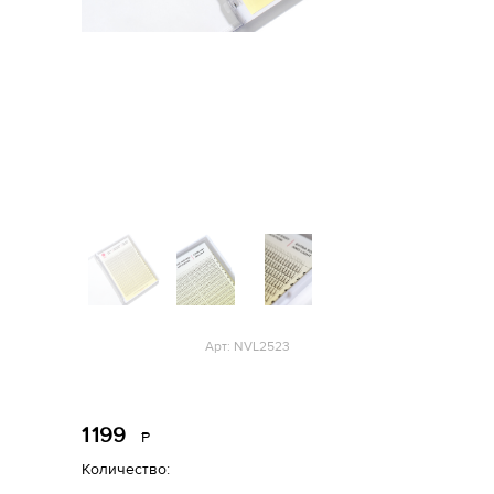
Арт: NVL2523
1
199
Р
уб.
Количество: