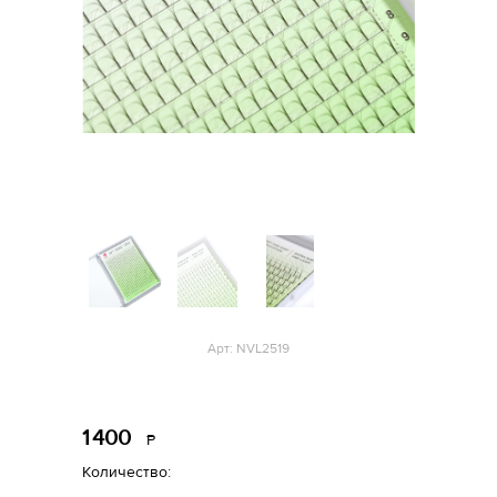
Арт: NVL2519
1
400
Р
уб.
Количество: