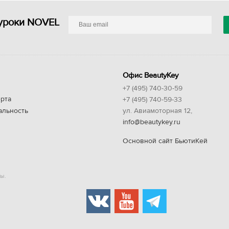
уроки NOVEL
Офис BeautyKey
+7 (495) 740-30-59
рта
+7 (495) 740-59-33
альность
ул. Авиамоторная 12,
info@beautykey.ru
Основной сайт БьютиКей
ы.