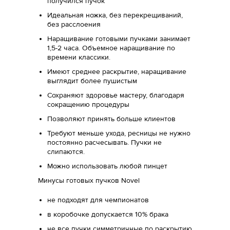
получился пучок
Идеальная ножка, без перекрещиваний,
без расслоения
Наращивание готовыми пучками занимает
1,5-2 часа. Объемное наращивание по
времени классики.
Имеют среднее раскрытие, наращивание
выглядит более пушистым
Сохраняют здоровье мастеру, благодаря
сокращению процедуры
Позволяют принять больше клиентов
Требуют меньше ухода, ресницы не нужно
постоянно расчесывать. Пучки не
слипаются.
Можно использовать любой пинцет
Минусы готовых пучков Novel
не подходят для чемпионатов
в коробочке допускается 10% брака
не все пучки симметричные по раскрытию