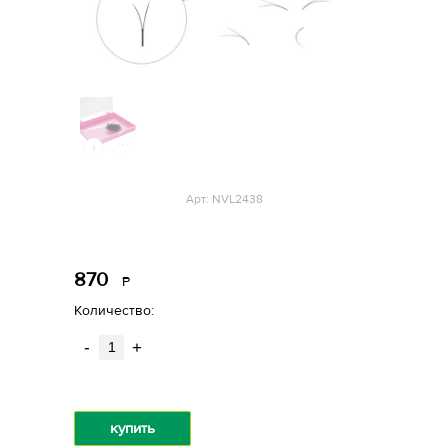
Арт: NVL2438
870
Р
уб.
Количество:
-
+
купить