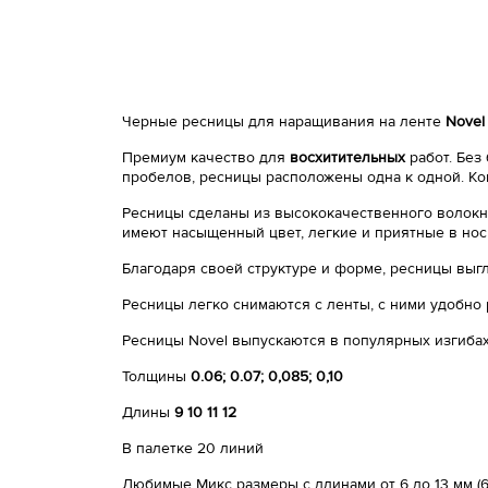
Черные ресницы для наращивания на ленте
Novel
Премиум качество для
восхитительных
работ. Без
пробелов, ресницы расположены одна к одной. Ко
Ресницы сделаны из высококачественного волокна
имеют насыщенный цвет, легкие и приятные в нос
Благодаря своей структуре и форме, ресницы выг
Ресницы легко снимаются с ленты, с ними удобно 
Ресницы Novel выпускаются в популярных изгиба
Толщины
0.06; 0.07; 0,085; 0,10
Длины
9 10 11 12
В палетке 20 линий
Любимые Микс размеры с длинами от 6 до 13 мм (6мм - 1,