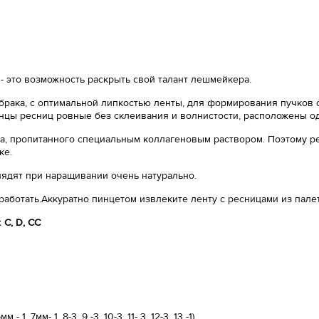
- это возможность раскрыть свой талант лешмейкера.
 брака, с оптимальной липкостью ленты, для формирования пучков с
нцы ресниц ровные без склеивания и волнистости, расположены о
, пропитанного специальным коллагеновым раствором. Поэтому ре
ке.
лядят при наращивании очень натурально.
работать.Аккуратно пинцетом извлеките ленту с ресницами из пале
х
С, D, CC
 7мм- 1, 8-3, 9 -3, 10-3, 11- 3, 12-3, 13 -1)