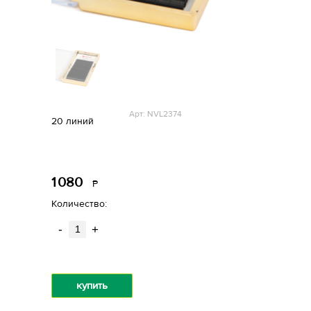
Арт: NVL2374
20 линий
1
080
Р
уб.
Количество:
-
+
купить