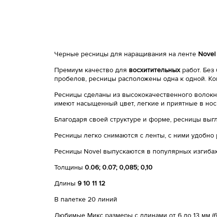
Черные ресницы для наращивания на ленте
Novel
Премиум качество для
восхитительных
работ. Без
пробелов, ресницы расположены одна к одной. Ко
Ресницы сделаны из высококачественного волокна
имеют насыщенный цвет, легкие и приятные в нос
Благодаря своей структуре и форме, ресницы выг
Ресницы легко снимаются с ленты, с ними удобно 
Ресницы Novel выпускаются в популярных изгиба
Толщины
0.06; 0.07; 0,085; 0,10
Длины
9 10 11 12
В палетке 20 линий
Любимые Микс размеры с длинами от 6 до 13 мм (6мм - 1,