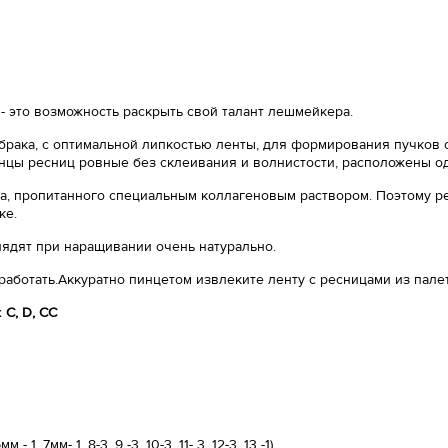
- это возможность раскрыть свой талант лешмейкера.
 брака, с оптимальной липкостью ленты, для формирования пучков с
нцы ресниц ровные без склеивания и волнистости, расположены о
, пропитанного специальным коллагеновым раствором. Поэтому ре
ке.
лядят при наращивании очень натурально.
работать.Аккуратно пинцетом извлеките ленту с ресницами из пале
х
С, D, CC
 7мм- 1, 8-3, 9 -3, 10-3, 11- 3, 12-3, 13 -1)