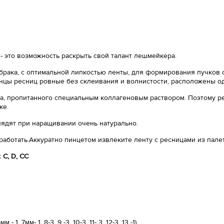
- это возможность раскрыть свой талант лешмейкера.
 брака, с оптимальной липкостью ленты, для формирования пучков с
нцы ресниц ровные без склеивания и волнистости, расположены о
, пропитанного специальным коллагеновым раствором. Поэтому ре
ке.
лядят при наращивании очень натурально.
работать.Аккуратно пинцетом извлеките ленту с ресницами из пале
х
С, D, CC
 7мм- 1, 8-3, 9 -3, 10-3, 11- 3, 12-3, 13 -1)