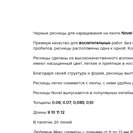
Черные ресницы для наращивания на ленте
Novel
Премиум качество для
восхитительных
работ. Без
пробелов, ресницы расположены одна к одной. Ко
Ресницы сделаны из высококачественного волокна
имеют насыщенный цвет, легкие и приятные в нос
Благодаря своей структуре и форме, ресницы выг
Ресницы легко снимаются с ленты, с ними удобно 
Ресницы Novel выпускаются в популярных изгиба
Толщины
0.06; 0.07; 0,085; 0,10
Длины
9 10 11 12
В палетке 20 линий
Любимые Микс размеры с длинами от 6 до 13 мм (6мм - 1,