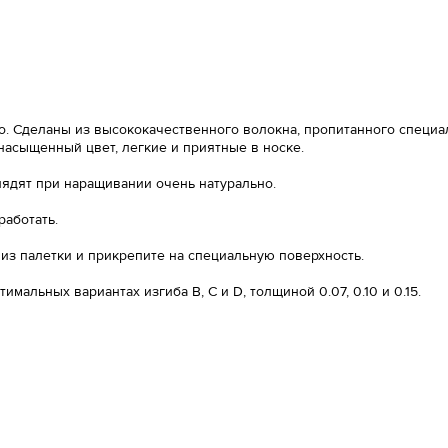
тво. Сделаны из высококачественного волокна, пропитанного спец
 насыщенный цвет, легкие и приятные в носке.
лядят при наращивании очень натурально.
работать.
 из палетки и прикрепите на специальную поверхность.
мальных вариантах изгиба В, С и D, толщиной 0.07, 0.10 и 0.15.