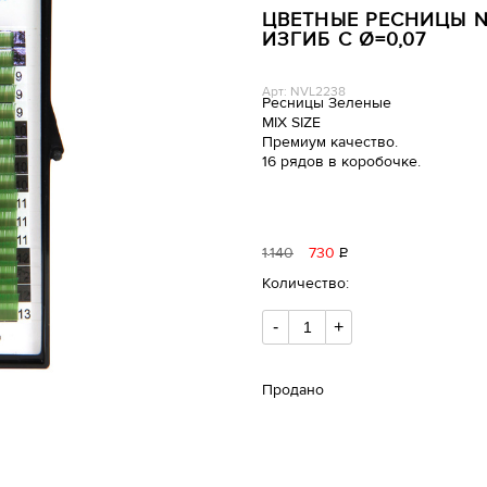
ЦВЕТНЫЕ РЕСНИЦЫ NO
ИЗГИБ C Ø=0,07
Арт: NVL2238
Ресницы Зеленые
MIX SIZE
Премиум качество.
16 рядов в коробочке.
1
140
730
Р
уб.
Количество:
-
+
Продано