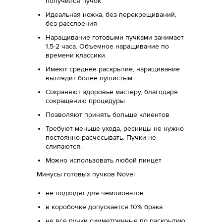
получился пучок
Идеальная ножка, без перекрещиваний,
без расслоения
Наращивание готовыми пучками занимает
1,5-2 часа. Объемное наращивание по
времени классики.
Имеют среднее раскрытие, наращивание
выглядит более пушистым
Сохраняют здоровье мастеру, благодаря
сокращению процедуры
Позволяют принять больше клиентов
Требуют меньше ухода, ресницы не нужно
постоянно расчесывать. Пучки не
слипаются.
Можно использовать любой пинцет
Минусы готовых пучков Novel
не подходят для чемпионатов
в коробочке допускается 10% брака
не все пучки симметричные по раскрытию