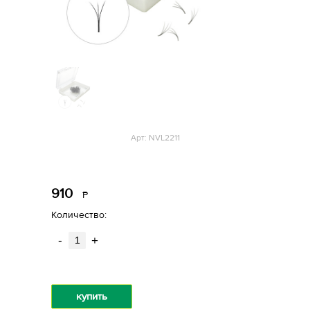
Арт: NVL2211
910
Р
уб.
Количество:
-
+
купить