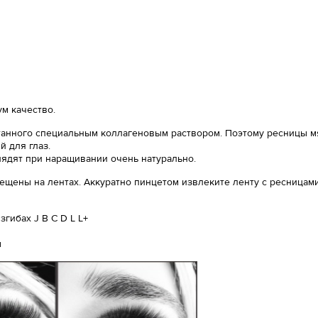
м качество.
анного специальным коллагеновым раствором. Поэтому ресницы мяг
 для глаз.
лядят при наращивании очень натурально.
ещены на лентах. Аккуратно пинцетом извлеките ленту с ресницами
гибах J B C D L L+
ы