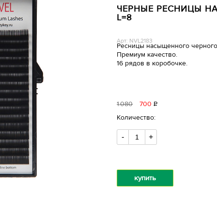
ЧЕРНЫЕ РЕСНИЦЫ НА 
L=8
Арт: NVL2183
Ресницы насыщенного черного
Премиум качество.
16 рядов в коробочке.
1
080
700
Р
уб.
Количество:
-
+
купить