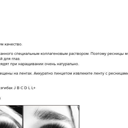
м качество.
анного специальным коллагеновым раствором. Поэтому ресницы мяг
 для глаз.
лядят при наращивании очень натурально.
ещены на лентах. Аккуратно пинцетом извлеките ленту с ресницами
гибах J B C D L L+
ы