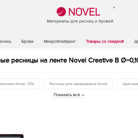
®
Материалы для ресниц и бровей.
есниц
Брови
Микроблейдинг
Товары со скидкой
Д
ые ресницы на ленте Novel Creative B Ø=0,10
баночках Novel -70%
Ресницы для наращивания Novel
Цветные
Показать всё