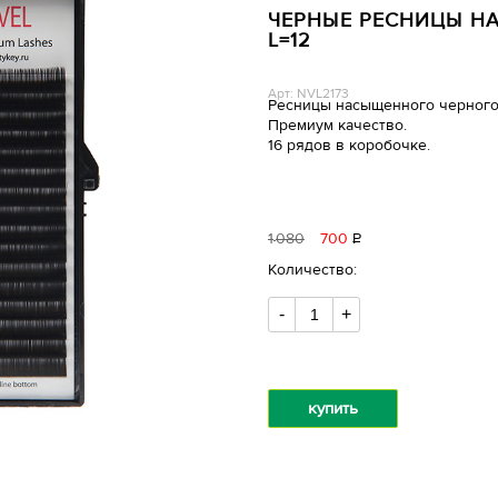
ЧЕРНЫЕ РЕСНИЦЫ НА 
L=12
Арт: NVL2173
Ресницы насыщенного черного
Премиум качество.
16 рядов в коробочке.
1
080
700
Р
уб.
Количество:
-
+
купить