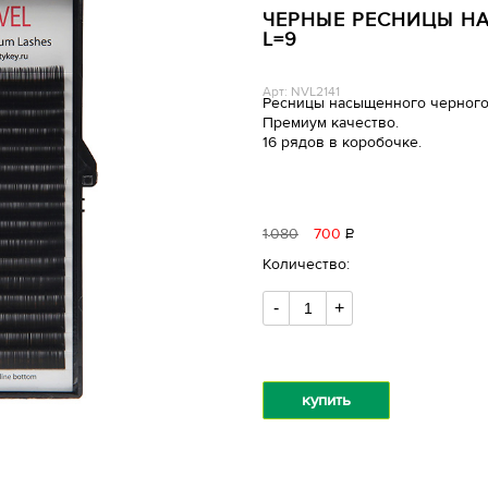
ЧЕРНЫЕ РЕСНИЦЫ НА 
L=9
Арт: NVL2141
Ресницы насыщенного черного
Премиум качество.
16 рядов в коробочке.
1
080
700
Р
уб.
Количество:
-
+
купить