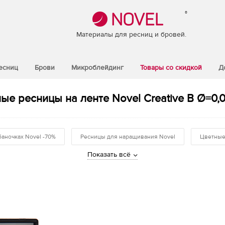
®
Материалы для ресниц и бровей.
есниц
Брови
Микроблейдинг
Товары со скидкой
Д
ые ресницы на ленте Novel Creative B Ø=0,0
баночках Novel -70%
Ресницы для наращивания Novel
Цветные
Показать всё