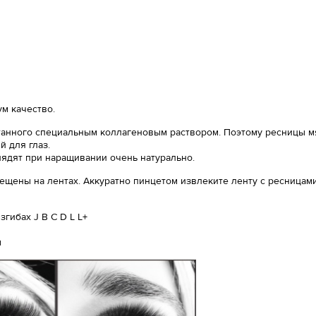
м качество.
анного специальным коллагеновым раствором. Поэтому ресницы мяг
 для глаз.
лядят при наращивании очень натурально.
ещены на лентах. Аккуратно пинцетом извлеките ленту с ресницами
гибах J B C D L L+
ы