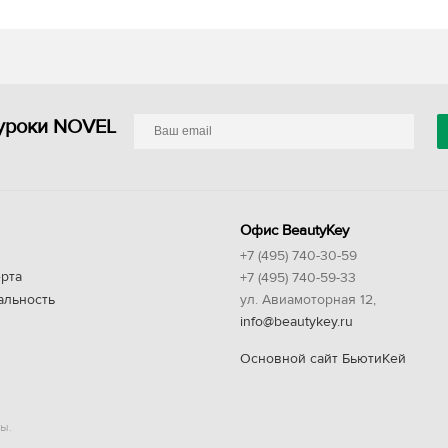
уроки NOVEL
Офис BeautyKey
+7 (495) 740-30-59
рта
+7 (495) 740-59-33
альность
ул. Авиамоторная 12,
info@beautykey.ru
Основной сайт БьютиКей
ы.