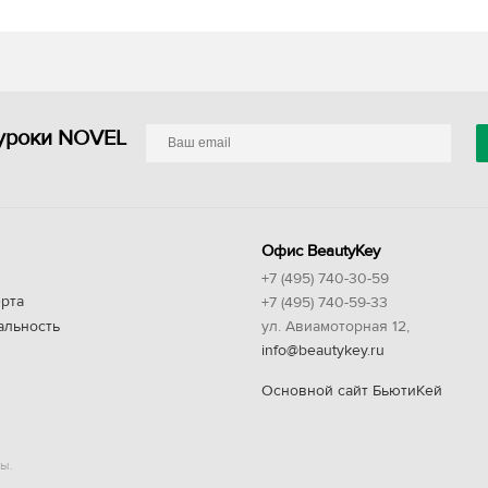
уроки NOVEL
Офис BeautyKey
+7 (495) 740-30-59
рта
+7 (495) 740-59-33
альность
ул. Авиамоторная 12,
info@beautykey.ru
Основной сайт БьютиКей
ы.