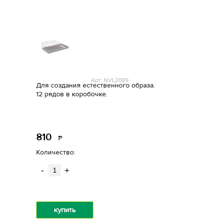
Арт: NVL2089
Для создания естественного образа.
12 рядов в коробочке.
810
Р
уб.
Количество:
-
+
купить