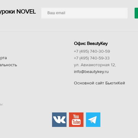
уроки NOVEL
Офис BeautyKey
+7 (495) 740-30-59
рта
+7 (495) 740-59-33
альность
ул. Авиамоторная 12,
info@beautykey.ru
Основной сайт БьютиКей
ы.