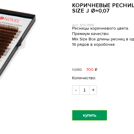
КОРИЧНЕВЫЕ РЕСНИЦ
SIZE J Ø=0,07
Арт: NVL1985
Ресницы коричневого цвета.
Премиум качество.
Mix Size Все длины ресниц в о
16 рядов в коробочке.
1
080
700
Р
уб.
Количество:
-
+
купить