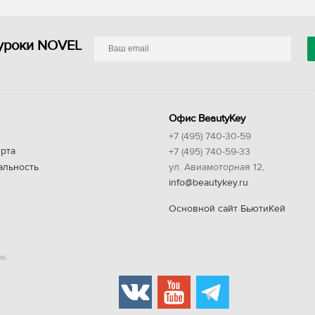
уроки NOVEL
Офис BeautyKey
+7 (495) 740-30-59
рта
+7 (495) 740-59-33
альность
ул. Авиамоторная 12,
info@beautykey.ru
Основной сайт БьютиКей
ы.