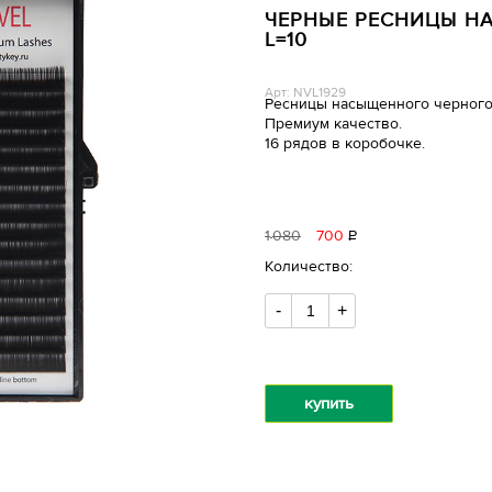
ЧЕРНЫЕ РЕСНИЦЫ НА 
L=10
Арт: NVL1929
Ресницы насыщенного черного
Премиум качество.
16 рядов в коробочке.
1
080
700
Р
уб.
Количество:
-
+
купить