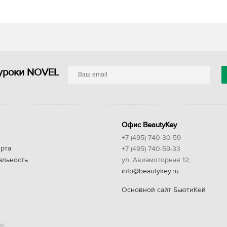
уроки NOVEL
Офис BeautyKey
+7 (495) 740-30-59
рта
+7 (495) 740-59-33
альность
ул. Авиамоторная 12,
info@beautykey.ru
Основной сайт БьютиКей
ы.