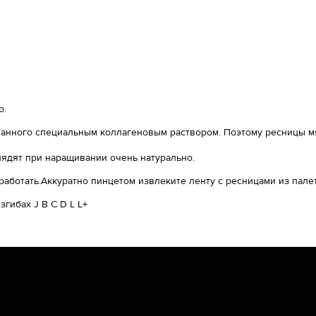
о.
анного специальным коллагеновым раствором. Поэтому ресницы мя
лядят при наращивании очень натурально.
работать.Аккуратно пинцетом извлеките ленту с ресницами из пале
гибах J B C D L L+