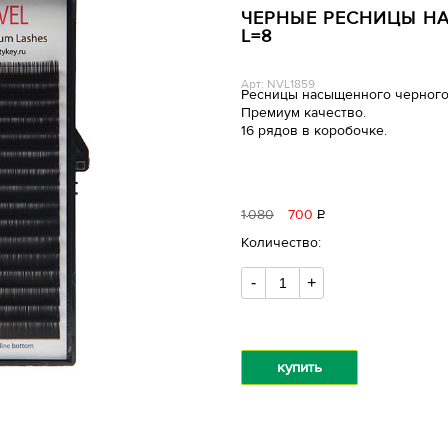
ЧЕРНЫЕ РЕСНИЦЫ НА 
L=8
Арт: NVL1859
Ресницы насыщенного черного
Премиум качество.
16 рядов в коробочке.
1
080
700
Р
уб.
Количество:
-
+
купить