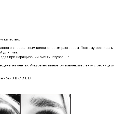
м качество.
анного специальным коллагеновым раствором. Поэтому ресницы мяг
 для глаз.
лядят при наращивании очень натурально.
ещены на лентах. Аккуратно пинцетом извлеките ленту с ресницами
гибах J B C D L L+
ы