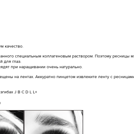
м качество.
анного специальным коллагеновым раствором. Поэтому ресницы мяг
 для глаз.
лядят при наращивании очень натурально.
ещены на лентах. Аккуратно пинцетом извлеките ленту с ресницами
гибах J B C D L L+
ы