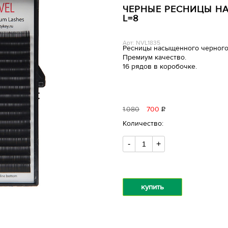
ЧЕРНЫЕ РЕСНИЦЫ НА 
L=8
Арт: NVL1835
Ресницы насыщенного черного
Премиум качество.
16 рядов в коробочке.
1
080
700
Р
уб.
Количество:
-
+
купить