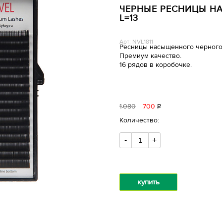
ЧЕРНЫЕ РЕСНИЦЫ НА 
L=13
Арт: NVL1811
Ресницы насыщенного черного
Премиум качество.
16 рядов в коробочке.
1
080
700
Р
уб.
Количество:
-
+
купить