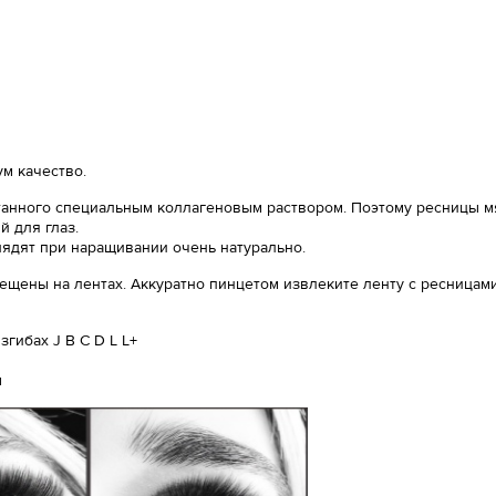
м качество.
анного специальным коллагеновым раствором. Поэтому ресницы мяг
 для глаз.
лядят при наращивании очень натурально.
ещены на лентах. Аккуратно пинцетом извлеките ленту с ресницами
гибах J B C D L L+
ы