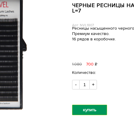
ЧЕРНЫЕ РЕСНИЦЫ НА 
L=7
Арт: NVL1807
Ресницы насыщенного черного
Премиум качество.
16 рядов в коробочке.
1
080
700
Р
уб.
Количество:
-
+
купить