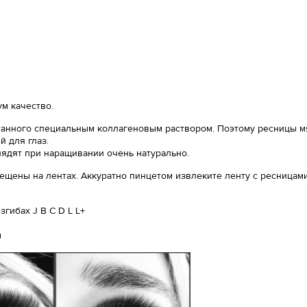
м качество.
анного специальным коллагеновым раствором. Поэтому ресницы мяг
 для глаз.
лядят при наращивании очень натурально.
ещены на лентах. Аккуратно пинцетом извлеките ленту с ресницами
гибах J B C D L L+
ы