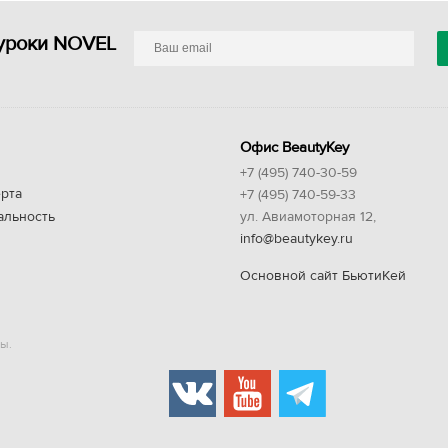
уроки NOVEL
Офис BeautyKey
+7 (495) 740-30-59
рта
+7 (495) 740-59-33
альность
ул. Авиамоторная 12,
info@beautykey.ru
Основной сайт БьютиКей
ы.