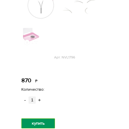
Арт: NVL1796
870
Р
уб.
Количество:
-
+
купить