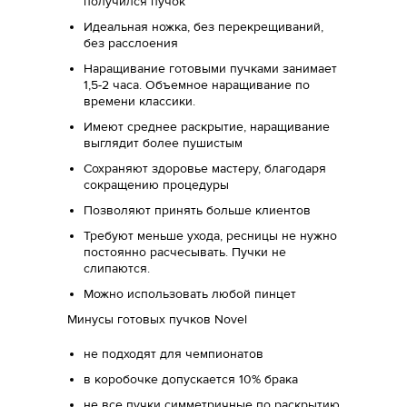
получился пучок
Идеальная ножка, без перекрещиваний,
без расслоения
Наращивание готовыми пучками занимает
1,5-2 часа. Объемное наращивание по
времени классики.
Имеют среднее раскрытие, наращивание
выглядит более пушистым
Сохраняют здоровье мастеру, благодаря
сокращению процедуры
Позволяют принять больше клиентов
Требуют меньше ухода, ресницы не нужно
постоянно расчесывать. Пучки не
слипаются.
Можно использовать любой пинцет
Минусы готовых пучков Novel
не подходят для чемпионатов
в коробочке допускается 10% брака
не все пучки симметричные по раскрытию