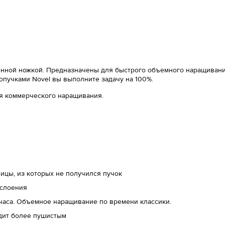
аянной ножкой. Предназначены для быстрого объемного наращивания
ропучками Novel вы выполните задачу на 100%.
ля коммерческого наращивания.
ицы, из которых не получился пучок
сслоения
 часа. Объемное наращивание по времени классики.
дит более пушистым