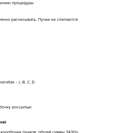
ащению процедуры
янно расчесывать. Пучки не слипаются.
гибах - J, B, C, D
обочку россыпью.
vel
5 коробочек пучков, общей суммы 3430р.