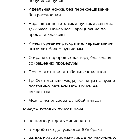
получился пучок
Идеальная ножка, без перекрещиваний,
без расслоения
Наращивание готовыми пучками занимает
1,5-2 часа. Объемное наращивание по
времени классики.
Имеют среднее раскрытие, наращивание
выглядит более пушистым
Сохраняют здоровье мастеру, благодаря
сокращению процедуры
Позволяют принять больше клиентов
Требуют меньше ухода, ресницы не нужно
постоянно расчесывать. Пучки не
слипаются.
Можно использовать любой пинцет
Минусы готовых пучков Novel
не подходят для чемпионатов
в коробочке допускается 10% брака
не все пучки симметричные по раскрытию