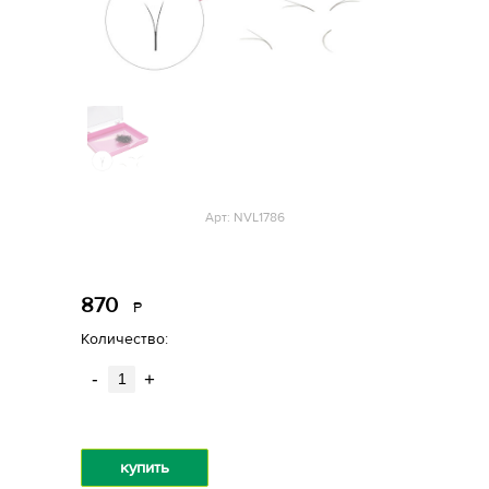
Арт: NVL1786
870
Р
уб.
Количество:
-
+
купить