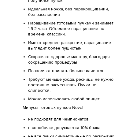
получился пучок
Идеальная ножка, без перекрещиваний,
без расслоения
Наращивание готовыми пучками занимает
1,5-2 часа. Объемное наращивание по
времени классики.
Имеют среднее раскрытие, наращивание
выглядит более пушистым
Сохраняют здоровье мастеру, благодаря
сокращению процедуры
Позволяют принять больше клиентов
Требуют меньше ухода, ресницы не нужно
постоянно расчесывать. Пучки не
слипаются.
Можно использовать любой пинцет
Минусы готовых пучков Novel
не подходят для чемпионатов
в коробочке допускается 10% брака
не все пучки симметричные по раскрытию