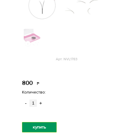
Арт: NVL1783
800
Р
уб.
Количество:
-
+
купить