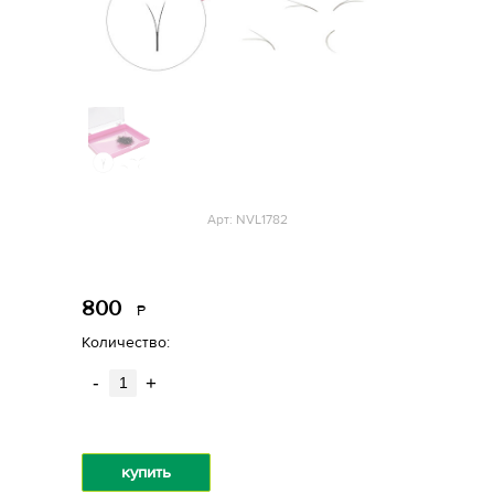
Арт: NVL1782
800
Р
уб.
Количество:
-
+
купить