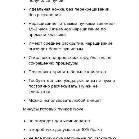
получился пучок
Идеальная ножка, без перекрещиваний,
без расслоения
Наращивание готовыми пучками занимает
1,5-2 часа. Объемное наращивание по
времени классики.
Имеют среднее раскрытие, наращивание
выглядит более пушистым
Сохраняют здоровье мастеру, благодаря
сокращению процедуры
Позволяют принять больше клиентов
Требуют меньше ухода, ресницы не нужно
постоянно расчесывать. Пучки не
слипаются.
Можно использовать любой пинцет
Минусы готовых пучков Novel
не подходят для чемпионатов
в коробочке допускается 10% брака
не все пучки симметричные по раскрытию