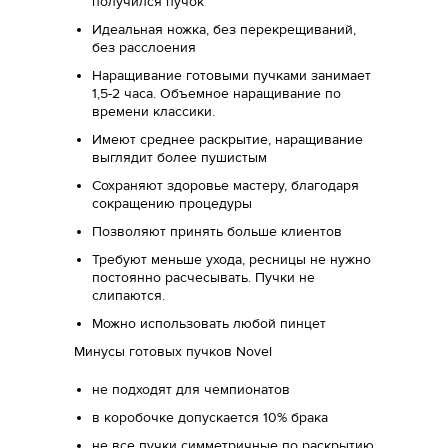
получился пучок
Идеальная ножка, без перекрещиваний,
без расслоения
Наращивание готовыми пучками занимает
1,5-2 часа. Объемное наращивание по
времени классики.
Имеют среднее раскрытие, наращивание
выглядит более пушистым
Сохраняют здоровье мастеру, благодаря
сокращению процедуры
Позволяют принять больше клиентов
Требуют меньше ухода, ресницы не нужно
постоянно расчесывать. Пучки не
слипаются.
Можно использовать любой пинцет
Минусы готовых пучков Novel
не подходят для чемпионатов
в коробочке допускается 10% брака
не все пучки симметричные по раскрытию