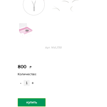
Арт: NVL1781
800
Р
уб.
Количество:
-
+
купить