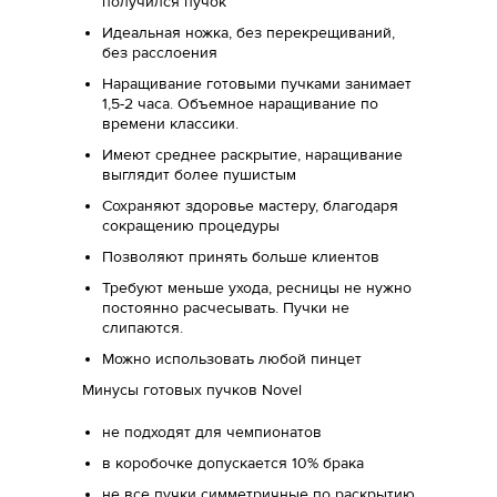
получился пучок
Идеальная ножка, без перекрещиваний,
без расслоения
Наращивание готовыми пучками занимает
1,5-2 часа. Объемное наращивание по
времени классики.
Имеют среднее раскрытие, наращивание
выглядит более пушистым
Сохраняют здоровье мастеру, благодаря
сокращению процедуры
Позволяют принять больше клиентов
Требуют меньше ухода, ресницы не нужно
постоянно расчесывать. Пучки не
слипаются.
Можно использовать любой пинцет
Минусы готовых пучков Novel
не подходят для чемпионатов
в коробочке допускается 10% брака
не все пучки симметричные по раскрытию