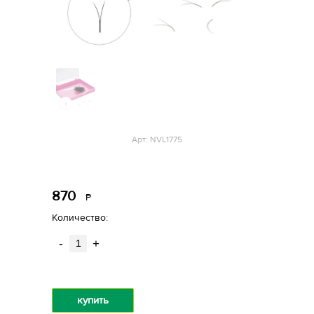
Арт: NVL1775
870
Р
уб.
Количество:
-
+
купить