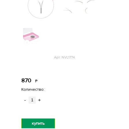
Арт: NVL1774
870
Р
уб.
Количество:
-
+
купить