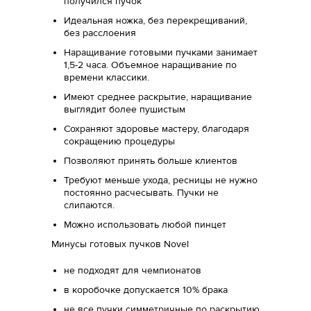
получился пучок
Идеальная ножка, без перекрещиваний,
без расслоения
Наращивание готовыми пучками занимает
1,5-2 часа. Объемное наращивание по
времени классики.
Имеют среднее раскрытие, наращивание
выглядит более пушистым
Сохраняют здоровье мастеру, благодаря
сокращению процедуры
Позволяют принять больше клиентов
Требуют меньше ухода, ресницы не нужно
постоянно расчесывать. Пучки не
слипаются.
Можно использовать любой пинцет
Минусы готовых пучков Novel
не подходят для чемпионатов
в коробочке допускается 10% брака
не все пучки симметричные по раскрытию