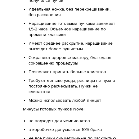
получился пучок
Идеальная ножка, без перекрещиваний,
без расслоения
Наращивание готовыми пучками занимает
1,5-2 часа. Объемное наращивание по
времени классики.
Имеют среднее раскрытие, наращивание
выглядит более пушистым
Сохраняют здоровье мастеру, благодаря
сокращению процедуры
Позволяют принять больше клиентов
Требуют меньше ухода, ресницы не нужно
постоянно расчесывать. Пучки не
слипаются.
Можно использовать любой пинцет
Минусы готовых пучков Novel
не подходят для чемпионатов
в коробочке допускается 10% брака
не все пучки симметричные по раскрытию