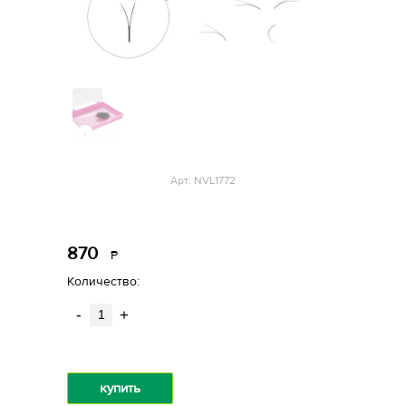
Арт: NVL1772
870
Р
уб.
Количество:
-
+
купить