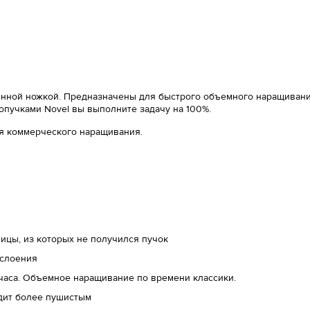
аянной ножкой. Предназначены для быстрого объемного наращивания
ропучками Novel вы выполните задачу на 100%.
ля коммерческого наращивания.
ицы, из которых не получился пучок
сслоения
 часа. Объемное наращивание по времени классики.
дит более пушистым