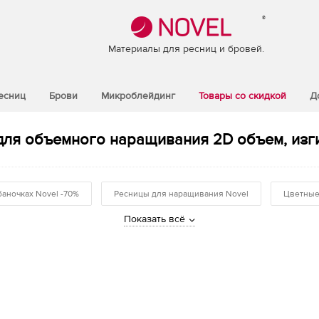
®
Материалы для ресниц и бровей.
есниц
Брови
Микроблейдинг
Товары со скидкой
Д
для объемного наращивания 2D объем, изгиб
баночках Novel -70%
Ресницы для наращивания Novel
Цветные
Показать всё