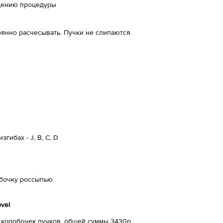
ащению процедуры
янно расчесывать. Пучки не слипаются.
гибах - J, B, C, D
обочку россыпью.
vel
5 коробочек пучков, общей суммы 3430р.