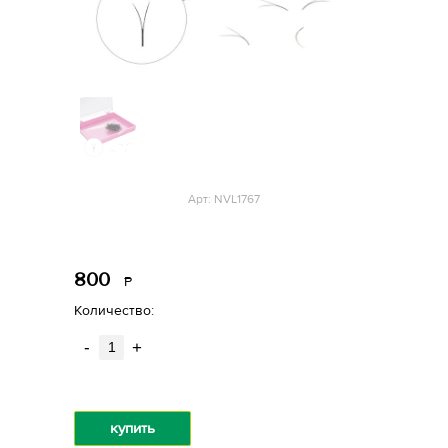
Арт: NVL1767
800
Р
уб.
Количество:
-
+
купить