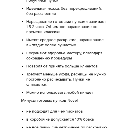
получился пучок
Идеальная ножка, без перекрещиваний,
без расслоения
Наращивание готовыми пучками занимает
1,5-2 часа. Объемное наращивание по
времени классики.
Имеют среднее раскрытие, наращивание
выглядит более пушистым
Сохраняют здоровье мастеру, благодаря
сокращению процедуры
Позволяют принять больше клиентов
Требуют меньше ухода, ресницы не нужно
постоянно расчесывать. Пучки не
слипаются.
Можно использовать любой пинцет
Минусы готовых пучков Novel
не подходят для чемпионатов
в коробочке допускается 10% брака
не все пучки симметричные по раскрытию