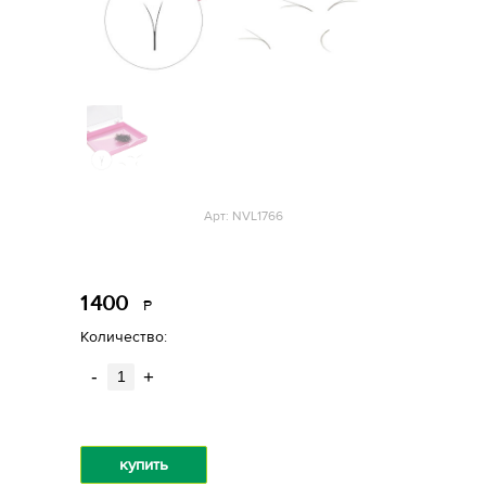
Арт: NVL1766
1
400
Р
уб.
Количество:
-
+
купить