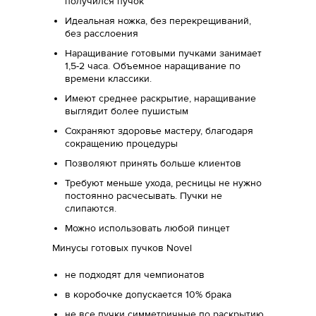
получился пучок
Идеальная ножка, без перекрещиваний,
без расслоения
Наращивание готовыми пучками занимает
1,5-2 часа. Объемное наращивание по
времени классики.
Имеют среднее раскрытие, наращивание
выглядит более пушистым
Сохраняют здоровье мастеру, благодаря
сокращению процедуры
Позволяют принять больше клиентов
Требуют меньше ухода, ресницы не нужно
постоянно расчесывать. Пучки не
слипаются.
Можно использовать любой пинцет
Минусы готовых пучков Novel
не подходят для чемпионатов
в коробочке допускается 10% брака
не все пучки симметричные по раскрытию