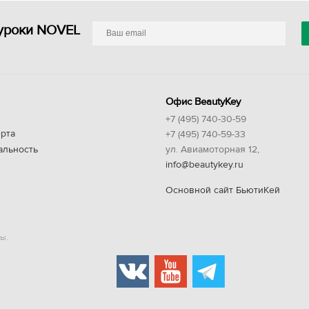
уроки NOVEL
Офис BeautyKey
+7 (495) 740-30-59
рта
+7 (495) 740-59-33
альность
ул. Авиамоторная 12,
info@beautykey.ru
Основной сайт БьютиКей
ы.