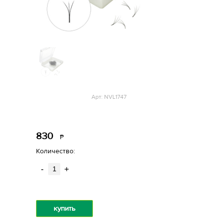
Арт: NVL1747
830
Р
уб.
Количество:
-
+
купить