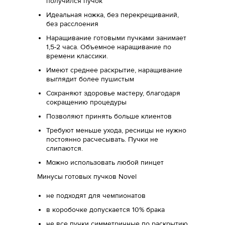
получился пучок
Идеальная ножка, без перекрещиваний,
без расслоения
Наращивание готовыми пучками занимает
1,5-2 часа. Объемное наращивание по
времени классики.
Имеют среднее раскрытие, наращивание
выглядит более пушистым
Сохраняют здоровье мастеру, благодаря
сокращению процедуры
Позволяют принять больше клиентов
Требуют меньше ухода, ресницы не нужно
постоянно расчесывать. Пучки не
слипаются.
Можно использовать любой пинцет
Минусы готовых пучков Novel
не подходят для чемпионатов
в коробочке допускается 10% брака
не все пучки симметричные по раскрытию