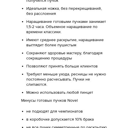
получился пучок
Идеальная ножка, без перекрещиваний,
без расслоения
Наращивание готовыми пучками занимает
1,5-2 часа. Объемное наращивание по
времени классики.
Имеют среднее раскрытие, наращивание
выглядит более пушистым
Сохраняют здоровье мастеру, благодаря
сокращению процедуры
Позволяют принять больше клиентов
Требуют меньше ухода, ресницы не нужно
постоянно расчесывать. Пучки не
слипаются.
Можно использовать любой пинцет
Минусы готовых пучков Novel
не подходят для чемпионатов
в коробочке допускается 10% брака
не все пучки симметричные по раскрытию