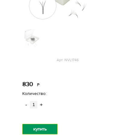
Арт: NVL1746
830
Р
уб.
Количество:
-
+
купить